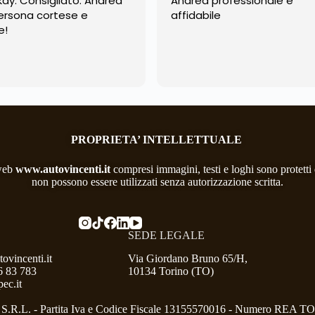
kay. Consigliato: Andrea
Andrea professionale e
ersona cortese e
affidabile
e!
PROPRIETA’ INTELLETTUALE
 web
www.autovincenti.it
compresi immagini, testi e loghi sono protetti da
non possono essere utilizzati senza autorizzazione scritta.
SEDE LEGALE
ovincenti.it
Via Giordano Bruno 65/H,
6 83 783
10134 Torino (TO)
ec.it
R.L. - Partita Iva e Codice Fiscale 13155570016 - Numero REA T