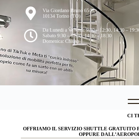
Via Giordano Bruno 65/H,
10134 Torino (TO)
Da Lunedi a Venerdì: 9:30 – 12:30, 14:30 – 19:3
Sabato 9:30 – 12:30, 14:30 – 18:30
Domenica: Chiuso
CI T
OFFRIAMO IL SERVIZIO SHUTTLE GRATUITO 
OPPURE DALL’AEROPOR