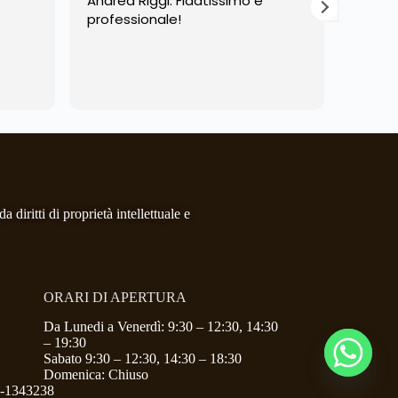
Andrea Riggi: Fidatissimo e
Il sig
professionale!
cordia
attent
fatta.
Lo rin
Leggi d
dell'a
 diritti di proprietà intellettuale e
ORARI DI APERTURA
Da Lunedi a Venerdì: 9:30 – 12:30, 14:30
– 19:30
Sabato 9:30 – 12:30, 14:30 – 18:30
Domenica: Chiuso
O-1343238
-
Credits